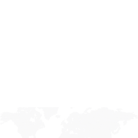
realización de ensayos de implantes
quirúrgicos con el alcance 519/LE 1105.
Nuestra
acreditación por ENAC
garantiza
la competencia técnica y fiabilidad de los
resultados de nuestros ensayos, en base a
normas internacionales
como la ISO
7206-4, ISO 14801, ISO 9585 o la ASTM
F382.