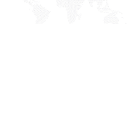
Nuestro valor
Disponemos de
equipos de alta precisión
para realizar
ensayos de
fatiga, flexión, compresión, impacto y
durabilidad
, adaptados a las necesidades de cada
fabricante.
Además, en IBV
no solo realizamos ensayos
, sino que
aportamos un valor añadido
. Cada evaluación incluye: